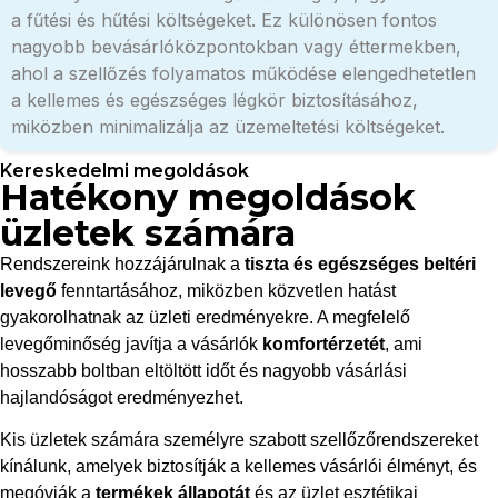
a fűtési és hűtési költségeket. Ez különösen fontos
nagyobb bevásárlóközpontokban vagy éttermekben,
ahol a szellőzés folyamatos működése elengedhetetlen
a kellemes és egészséges légkör biztosításához,
miközben minimalizálja az üzemeltetési költségeket.
Kereskedelmi megoldások
Hatékony megoldások
üzletek számára
Rendszereink hozzájárulnak a
tiszta és egészséges beltéri
levegő
fenntartásához, miközben közvetlen hatást
gyakorolhatnak az üzleti eredményekre. A megfelelő
levegőminőség javítja a vásárlók
komfortérzetét
, ami
hosszabb boltban eltöltött időt és nagyobb vásárlási
hajlandóságot eredményezhet.
Kis üzletek számára személyre szabott szellőzőrendszereket
kínálunk, amelyek biztosítják a kellemes vásárlói élményt, és
megóvják a
termékek állapotát
és az üzlet esztétikai