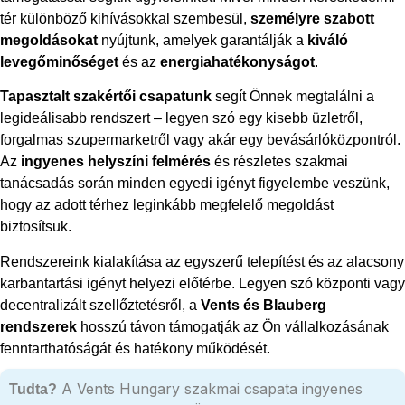
tér különböző kihívásokkal szembesül,
személyre szabott
megoldásokat
nyújtunk, amelyek garantálják a
kiváló
levegőminőséget
és az
energiahatékonyságot
.
Tapasztalt szakértői csapatunk
segít Önnek megtalálni a
legideálisabb rendszert – legyen szó egy kisebb üzletről,
forgalmas szupermarketről vagy akár egy bevásárlóközpontról.
Az
ingyenes helyszíni felmérés
és részletes szakmai
tanácsadás során minden egyedi igényt figyelembe veszünk,
hogy az adott térhez leginkább megfelelő megoldást
biztosítsuk.
Rendszereink kialakítása az egyszerű telepítést és az alacsony
karbantartási igényt helyezi előtérbe. Legyen szó központi vagy
decentralizált szellőztetésről, a
Vents és Blauberg
rendszerek
hosszú távon támogatják az Ön vállalkozásának
fenntarthatóságát és hatékony működését.
A Vents Hungary szakmai csapata ingyenes
Tudta?