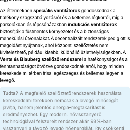
Az éttermekben
speciális ventilátorok
gondoskodnak a
hatékony szagszabályozásról és a kellemes légkörről, míg a
parkolókban és lépcsőházakban
indukciós ventilátorok
biztosítják a füstmentes környezetet és a biztonságos
menekülési útvonalakat. A decentralizált rendszerek pedig ott is
megoldást nyújtanak, ahol központi szellőztetés nem
kivitelezhető, például kisebb, különálló üzlethelyiségekben. A
Vents és Blauberg szellőzőrendszerei
a hatékonyságot és a
fenntarthatóságot ötvözve gondoskodnak arról, hogy minden
kereskedelmi térben friss, egészséges és kellemes legyen a
levegő.
A megfelelő szellőztetőrendszerek használata
Tudta?
kereskedelmi terekben nemcsak a levegő minőségét
javítja, hanem jelentős energia-megtakarítást is
eredményezhet. Egy modern, hővisszanyerő
technológiával felszerelt rendszer akár 98%-ban
visszanyeri a távozó levegő hőenergiáját, így csökkenti