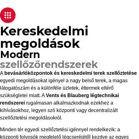
Kereskedelmi
megoldások
Modern
szellőzőrendszerek
A
bevásárlóközpontok és kereskedelmi terek szellőztetése
egyedi megoldásokat igényel a nagy belső terek, a magas
látogatószám és a különféle üzletek, éttermek eltérő
szükségletei miatt. A
Vents és Blauberg légtechnikai
rendszerei
rugalmasan alkalmazkodnak ezekhez a
kihívásokhoz, legyen szó központi vagy decentralizált
szellőztetési megoldásokról.
Minden tér egyedi szellőztetési igénnyel rendelkezik: a
központi folyosók megfelelő légcseréjétől kezdve az egyes