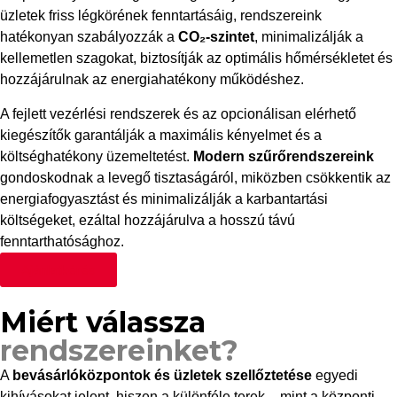
üzletek friss légkörének fenntartásáig, rendszereink
hatékonyan szabályozzák a
CO₂-szintet
, minimalizálják a
kellemetlen szagokat, biztosítják az optimális hőmérsékletet és
hozzájárulnak az energiahatékony működéshez.
A fejlett vezérlési rendszerek és az opcionálisan elérhető
kiegészítők garantálják a maximális kényelmet és a
költséghatékony üzemeltetést.
Modern szűrőrendszereink
gondoskodnak a levegő tisztaságáról, miközben csökkentik az
energiafogyasztást és minimalizálják a karbantartási
költségeket, ezáltal hozzájárulva a hosszú távú
fenntarthatósághoz.
Ajánlatkérés
Miért válassza
rendszereinket?
A
bevásárlóközpontok és üzletek szellőztetése
egyedi
kihívásokat jelent, hiszen a különféle terek – mint a központi