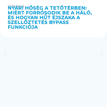
2026.06.04.
NYÁRI HŐSÉG A TETŐTÉRBEN:
MIÉRT FORRÓSODIK BE A HÁLÓ,
ÉS HOGYAN HŰT ÉJSZAKA A
SZELLŐZTETÉS BYPASS
FUNKCIÓJA