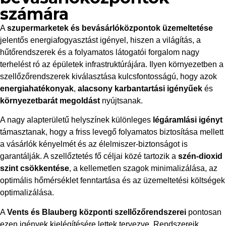
számára
A
szupermarketek és bevásárlóközpontok üzemeltetése
jelentős energiafogyasztást igényel, hiszen a világítás, a
hűtőrendszerek és a folyamatos látogatói forgalom nagy
terhelést ró az épületek infrastruktúrájára. Ilyen környezetben a
szellőzőrendszerek kiválasztása kulcsfontosságú, hogy azok
energiahatékonyak
,
alacsony karbantartási igényűek
és
környezetbarát megoldást
nyújtsanak.
A nagy alapterületű helyszínek különleges
légáramlási igényt
támasztanak, hogy a friss levegő folyamatos biztosítása mellett
a vásárlók kényelmét és az élelmiszer-biztonságot is
garantálják. A szellőztetés fő céljai közé tartozik a
szén-dioxid
szint csökkentése
, a kellemetlen szagok minimalizálása, az
optimális hőmérséklet fenntartása és az üzemeltetési költségek
optimalizálása.
A
Vents és Blauberg központi szellőzőrendszerei
pontosan
ezen igények kielégítésére lettek tervezve. Rendszereik