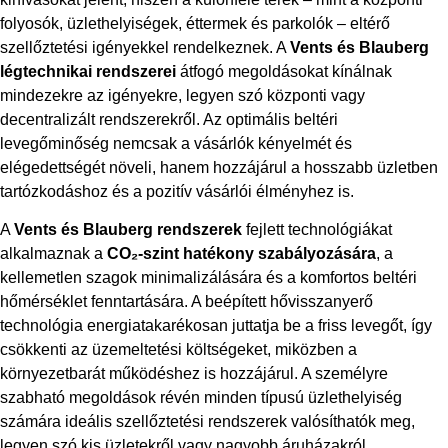
folyosók, üzlethelyiségek, éttermek és parkolók – eltérő
szellőztetési igényekkel rendelkeznek. A
Vents és Blauberg
légtechnikai rendszerei
átfogó megoldásokat kínálnak
mindezekre az igényekre, legyen szó központi vagy
decentralizált rendszerekről. Az optimális beltéri
levegőminőség nemcsak a vásárlók kényelmét és
elégedettségét növeli, hanem hozzájárul a hosszabb üzletben
tartózkodáshoz és a pozitív vásárlói élményhez is.
A
Vents és Blauberg rendszerek
fejlett technológiákat
alkalmaznak a
CO₂-szint hatékony szabályozására
, a
kellemetlen szagok minimalizálására és a komfortos beltéri
hőmérséklet fenntartására. A beépített hővisszanyerő
technológia energiatakarékosan juttatja be a friss levegőt, így
csökkenti az üzemeltetési költségeket, miközben a
környezetbarát működéshez is hozzájárul. A személyre
szabható megoldások révén minden típusú üzlethelyiség
számára ideális szellőztetési rendszerek valósíthatók meg,
legyen szó kis üzletekről vagy nagyobb áruházakról.