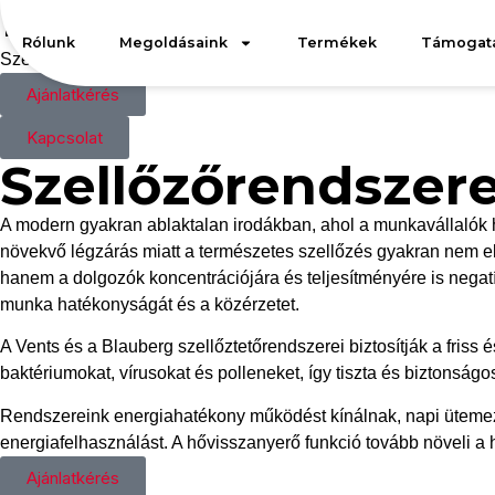
Irodai szellő
Rólunk
Megoldásaink
Termékek
Támogat
Szellőzőrendszereink egészséges munkakörnyezetet teremtenek,
Ajánlatkérés
Kapcsolat
Szellőzőrendszer
A modern gyakran ablaktalan irodákban, ahol a munkavállalók ho
növekvő légzárás miatt a természetes szellőzés gyakran nem el
hanem a dolgozók koncentrációjára és teljesítményére is negatív
munka hatékonyságát és a közérzetet.
A Vents és a Blauberg szellőztetőrendszerei biztosítják a friss
baktériumokat, vírusokat és polleneket, így tiszta és biztonsá
Rendszereink energiahatékony működést kínálnak, napi ütemezé
energiafelhasználást. A hővisszanyerő funkció tovább növeli a h
Ajánlatkérés