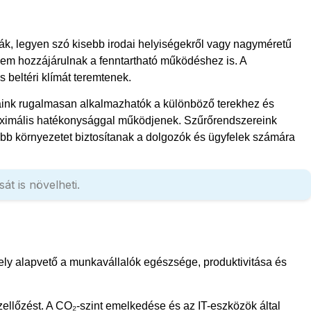
ák, legyen szó kisebb irodai helyiségekről vagy nagyméretű
anem hozzájárulnak a fenntartható működéshez is. A
beltéri klímát teremtenek.
saink rugalmasan alkalmazhatók a különböző terekhez és
 maximális hatékonysággal működjenek. Szűrőrendszereink
sebb környezetet biztosítanak a dolgozók és ügyfelek számára
t is növelheti.
, amely alapvető a munkavállalók egészsége, produktivitása és
ellőzést. A CO₂-szint emelkedése és az IT-eszközök által