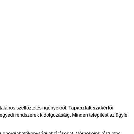
talános szellőztetési igényekről.
Tapasztalt szakértői
egyedi rendszerek kidolgozásáig. Minden telepítést az ügyfél
az energiahatékonysági elvárásokat. Mérnökeink részletes