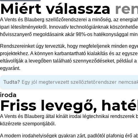
Miért válassza
re
A Vents és Blauberg szellőzőrendszerei a minőség, az energia
ipari létesítményekről. Innovatív technológiánknak köszönhetőe
hővisszanyerő megoldásaink akár 98%-os hatékonysággal minimal
Rendszereinket úgy terveztük, hogy megfeleljenek minden egye
projektekhez. A könnyen karbantartható kialakítás és az egysz
eltávolítják a levegőben található szennyeződéseket, például a
egyaránt.
Tudta?
Egy jól megtervezett szellőztetőrendszer nemcsak 
iroda
Friss levegő, hat
A Vents és Blauberg által kínált irodai légtechnikai rendszerek b
közérzete szempontjából.
A modern irodahelyiségek gyakran zárt, padlótól plafonig érő 