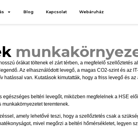
zőrendszerek
ás
Blog
Kapcsolat
Webáruház
 amely növeli a munkavállalók produktivitását, elégedettségét
ek
munkakörnyez
sszú órákat töltenek el zárt térben, a megfelelő szellőztetés 
egendő. Az elhasználódott levegő, a magas CO2-szint és az IT-
 hatással van. Kutatások kimutatták, hogy a friss levegő és az a
 és egészséges beltéri levegőt, miközben megfelelnek a HSE előí
gos munkakörnyezetet teremtenek.
ssel, amely lehetővé teszi, hogy a szellőztetés csak a szüks
atékonyságot, mivel megőrzi a beltéri hőmérsékletet, legyen szó 