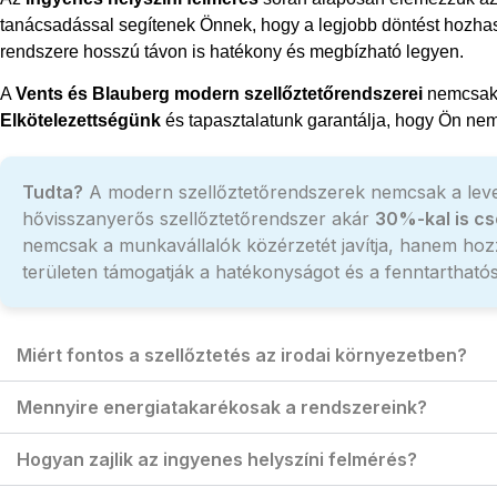
tanácsadással segítenek Önnek, hogy a legjobb döntést hozhass
rendszere hosszú távon is hatékony és megbízható legyen.
A
Vents és Blauberg modern szellőztetőrendszerei
nemcsak f
Elkötelezettségünk
és tapasztalatunk garantálja, hogy Ön nem
Tudta?
A modern szellőztetőrendszerek nemcsak a levegő 
hővisszanyerős szellőztetőrendszer akár
30%-kal is cs
nemcsak a munkavállalók közérzetét javítja, hanem hoz
területen támogatják a hatékonyságot és a fenntartható
Miért fontos a szellőztetés az irodai környezetben?
Mennyire energiatakarékosak a rendszereink?
Hogyan zajlik az ingyenes helyszíni felmérés?