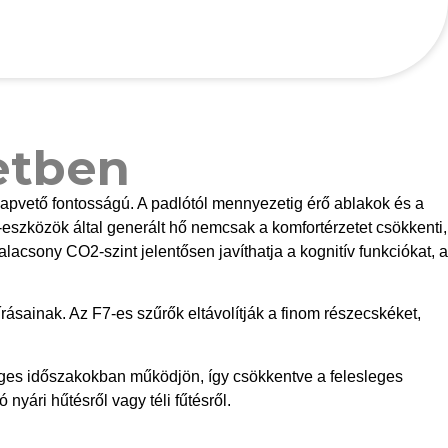
 és biztonságát.
etben
alapvető fontosságú. A padlótól mennyezetig érő ablakok és a
eszközök által generált hő nemcsak a komfortérzetet csökkenti,
lacsony CO2-szint jelentősen javíthatja a kognitív funkciókat, a
rásainak. Az F7-es szűrők eltávolítják a finom részecskéket,
éges időszakokban működjön, így csökkentve a felesleges
nyári hűtésről vagy téli fűtésről.