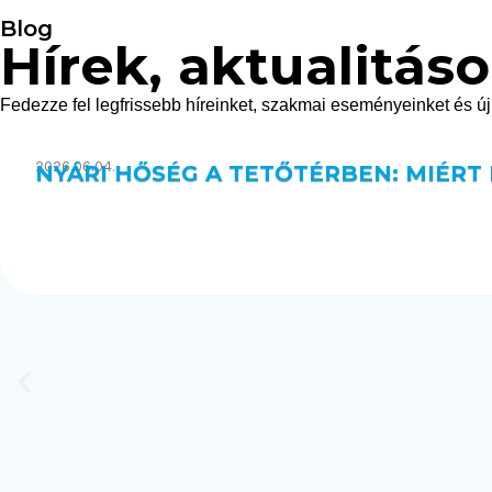
Blog
Hírek, aktualitás
Fedezze fel legfrissebb híreinket, szakmai eseményeinket és új 
2026.06.04.
NYÁRI HŐSÉG A TETŐTÉRBEN: MIÉRT