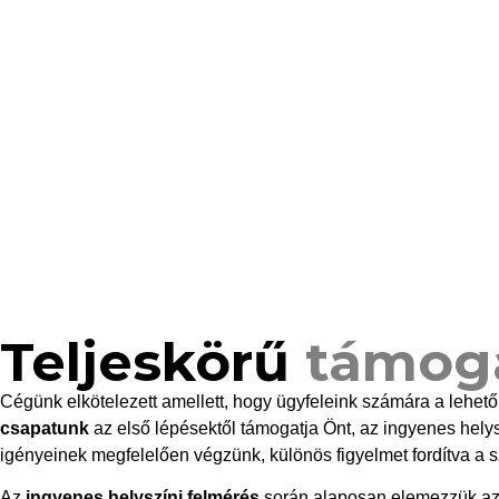
Teljeskörű
támog
Cégünk elkötelezett amellett, hogy ügyfeleink számára a lehet
csapatunk
az első lépésektől támogatja Önt, az ingyenes helys
igényeinek megfelelően végzünk, különös figyelmet fordítva a
Az
ingyenes helyszíni felmérés
során alaposan elemezzük az a