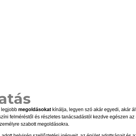
atás
ő legjobb
megoldásokat
kínálja, legyen szó akár egyedi, akár ál
zíni felméréstől és részletes tanácsadástól kezdve egészen az 
 személyre szabott megoldásokra.
dott helyiség szellőztetési igényeit, az épület adottságait és 