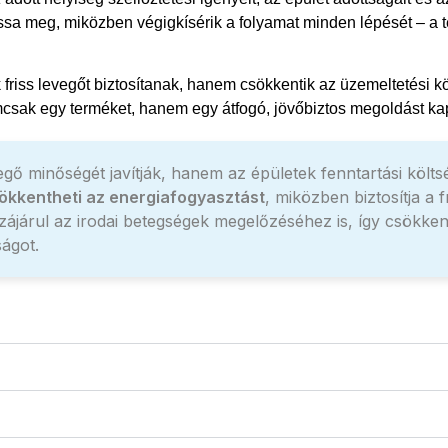
a meg, miközben végigkísérik a folyamat minden lépését – a ter
riss levegőt biztosítanak, hanem csökkentik az üzemeltetési kö
csak egy terméket, hanem egy átfogó, jövőbiztos megoldást kap,
minőségét javítják, hanem az épületek fenntartási költsége
ökkentheti az energiafogyasztást
, miközben biztosítja a
zájárul az irodai betegségek megelőzéséhez is, így csökk
ságot.