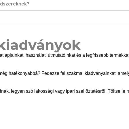
endszereknek?
kiadványok
datlapjainkat, használati útmutatóinkat és a legfrissebb termé
ét még hatékonyabbá? Fedezze fel szakmai kiadványainkat, amel
, legyen szó lakossági vagy ipari szellőztetésről. Töltse le m