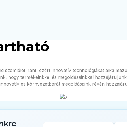
artható
öld szemlélet iránt, ezért innovatív technológiákat alkal
nk, hogy termékeinkkel és megoldásainkkal hozzájáruljunk
 innovatív és környezetbarát megoldásaink révén hozzájáru
ünkre
Név
Email cím