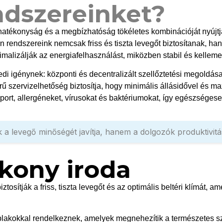
ndszereinket?
hatékonyság és a megbízhatóság tökéletes kombinációját nyújtj
n rendszereink nemcsak friss és tiszta levegőt biztosítanak, h
izálják az energiafelhasználást, miközben stabil és kellemes 
di igénynek: központi és decentralizált szellőztetési megoldá
erű szervizelhetőség biztosítja, hogy minimális állásidővel és
 port, allergéneket, vírusokat és baktériumokat, így egészsége
a levegő minőségét javítja, hanem a dolgozók produktivitásá
ékony iroda
iztosítják a friss, tiszta levegőt és az optimális beltéri klímát
ablakokkal rendelkeznek, amelyek megnehezítik a természetes sz