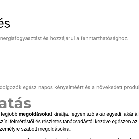
és
rgiafogyasztást és hozzájárul a fenntarthatósághoz.
t a dolgozók egész napos kényelméért és a növekedett produkt
atás
ő legjobb
megoldásokat
kínálja, legyen szó akár egyedi, akár ál
zíni felméréstől és részletes tanácsadástól kezdve egészen az 
 személyre szabott megoldásokra.