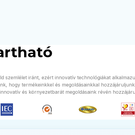
artható
öld szemlélet iránt, ezért innovatív technológiákat alkal
nk, hogy termékeinkkel és megoldásainkkal hozzájáruljunk
 innovatív és környezetbarát megoldásaink révén hozzájáru