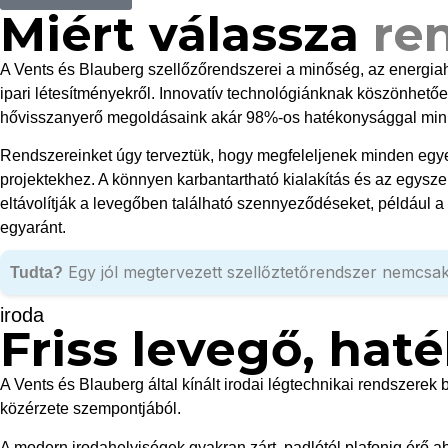
Miért válassza
re
A Vents és Blauberg szellőzőrendszerei a minőség, az energia
ipari létesítményekről. Innovatív technológiánknak köszönhetőe
hővisszanyerő megoldásaink akár 98%-os hatékonysággal minimal
Rendszereinket úgy terveztük, hogy megfeleljenek minden egye
projektekhez. A könnyen karbantartható kialakítás és az egysz
eltávolítják a levegőben található szennyeződéseket, például a
egyaránt.
Egy jól megtervezett szellőztetőrendszer nemcsak a
Tudta?
iroda
Friss levegő, hat
A Vents és Blauberg által kínált irodai légtechnikai rendszerek b
közérzete szempontjából.
A modern irodahelyiségek gyakran zárt, padlótól plafonig érő 