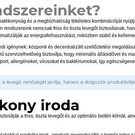
ndszereinket?
hatékonyság és a megbízhatóság tökéletes kombinációját nyújtj
n rendszereink nemcsak friss és tiszta levegőt biztosítanak, h
izálják az energiafelhasználást, miközben stabil és kellemes 
di igénynek: központi és decentralizált szellőztetési megoldá
erű szervizelhetőség biztosítja, hogy minimális állásidővel és
 port, allergéneket, vírusokat és baktériumokat, így egészsége
 levegő minőségét javítja, hanem a dolgozók produktivitásá
ékony iroda
iztosítják a friss, tiszta levegőt és az optimális beltéri klímát
ablakokkal rendelkeznek, amelyek megnehezítik a természetes sz