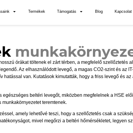
zőrendszerek
saink
Termékek
Támogatás
Blog
Kapcsolat
 amely növeli a munkavállalók produktivitását, elégedettségét
ek
munkakörnyez
sszú órákat töltenek el zárt térben, a megfelelő szellőztetés 
egendő. Az elhasználódott levegő, a magas CO2-szint és az IT-
 hatással van. Kutatások kimutatták, hogy a friss levegő és az a
 és egészséges beltéri levegőt, miközben megfelelnek a HSE előí
gos munkakörnyezetet teremtenek.
ssel, amely lehetővé teszi, hogy a szellőztetés csak a szüks
atékonyságot, mivel megőrzi a beltéri hőmérsékletet, legyen szó 