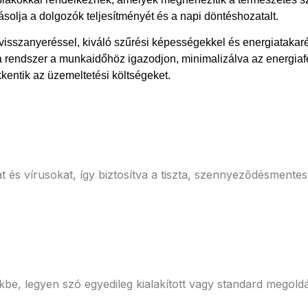
solja a dolgozók teljesítményét és a napi döntéshozatalt.
ővisszanyeréssel, kiváló szűrési képességekkel és energiatakaré
 rendszer a munkaidőhöz igazodjon, minimalizálva az energiafe
entik az üzemeltetési költségeket.
t és vírusokat, így biztosítva a tiszta, szennyeződésmentes
be, legyen szó egyedileg kialakított vagy standard megold