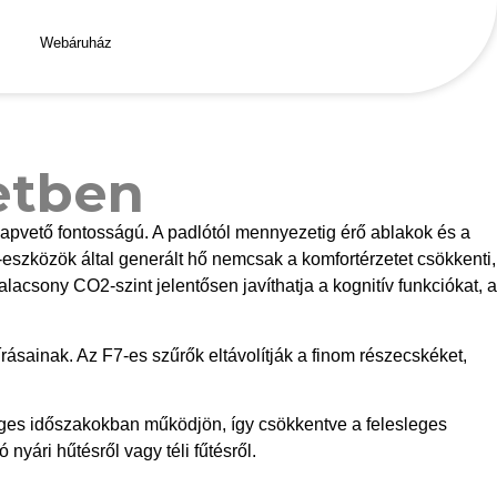
Webáruház
 és biztonságát.
etben
alapvető fontosságú. A padlótól mennyezetig érő ablakok és a
eszközök által generált hő nemcsak a komfortérzetet csökkenti,
lacsony CO2-szint jelentősen javíthatja a kognitív funkciókat, a
rásainak. Az F7-es szűrők eltávolítják a finom részecskéket,
éges időszakokban működjön, így csökkentve a felesleges
nyári hűtésről vagy téli fűtésről.