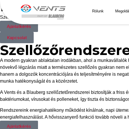
Irodai szellő
Rólunk
Megoldá
Szellőzőrendszereink egészséges munkakörnyezetet teremtenek,
Ajánlatkérés
Kapcsolat
Szellőzőrendszer
A modern gyakran ablaktalan irodákban, ahol a munkavállalók ho
növekvő légzárás miatt a természetes szellőzés gyakran nem el
hanem a dolgozók koncentrációjára és teljesítményére is negatív
munka hatékonyságát és a közérzetet.
A Vents és a Blauberg szellőztetőrendszerei biztosítják a friss
baktériumokat, vírusokat és polleneket, így tiszta és biztonsá
Rendszereink energiahatékony működést kínálnak, napi ütemezé
energiafelhasználást. A hővisszanyerő funkció tovább növeli a h
Ajánlatkérés