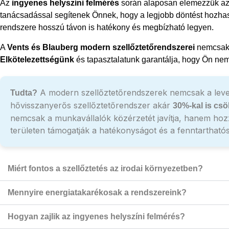
Az
ingyenes helyszíni felmérés
során alaposan elemezzük az a
tanácsadással segítenek Önnek, hogy a legjobb döntést hozhass
rendszere hosszú távon is hatékony és megbízható legyen.
A
Vents és Blauberg modern szellőztetőrendszerei
nemcsak f
Elkötelezettségünk
és tapasztalatunk garantálja, hogy Ön nem
A modern szellőztetőrendszerek nemcsak a levegő 
Tudta?
hővisszanyerős szellőztetőrendszer akár
30%-kal is csö
nemcsak a munkavállalók közérzetét javítja, hanem hoz
területen támogatják a hatékonyságot és a fenntartható
Miért fontos a szellőztetés az irodai környezetben?
Mennyire energiatakarékosak a rendszereink?
Hogyan zajlik az ingyenes helyszíni felmérés?