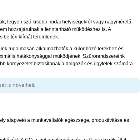
ák, legyen szó kisebb irodai helyiségekről vagy nagyméretű
anem hozzájárulnak a fenntartható működéshez is. A
beltéri klímát teremtenek.
saink rugalmasan alkalmazhatók a különböző terekhez és
 maximális hatékonysággal működjenek. Szűrőrendszereink
sebb környezetet biztosítanak a dolgozók és ügyfelek számára
t is növelheti.
, amely alapvető a munkavállalók egészsége, produktivitása és
ellőzést. A CO₂-szint emelkedése és az IT-eszközök által