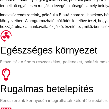
termelt hő együttesen rontják a levegő minőségét, amely befolyá
Innovatív rendszereink,, például a BlauAir sorozat, hatékony h
környezetben. A programozható működés lehetővé teszi, hogy a
hozzájárulnak a munkavállalók jó közérzetéhez, miközben csökk
Egészséges környezet
Eltávolítják a finom részecskéket, polleneket, baktériumoka
Rugalmas betelepítés
Rendszereink könnyedén integrálhatók különféle irodaterek