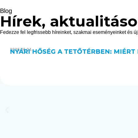
Blog
Hírek, aktualitás
Fedezze fel legfrissebb híreinket, szakmai eseményeinket és új 
2026.06.04.
NYÁRI HŐSÉG A TETŐTÉRBEN: MIÉRT