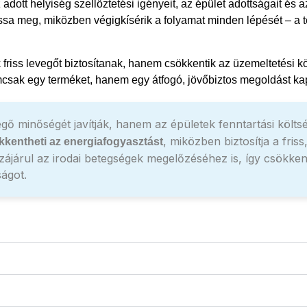
dott helyiség szellőztetési igényeit, az épület adottságait és 
a meg, miközben végigkísérik a folyamat minden lépését – a ter
riss levegőt biztosítanak, hanem csökkentik az üzemeltetési kö
csak egy terméket, hanem egy átfogó, jövőbiztos megoldást kap,
minőségét javítják, hanem az épületek fenntartási költsége
, miközben biztosítja a fri
kkentheti az energiafogyasztást
zájárul az irodai betegségek megelőzéséhez is, így csökk
ságot.