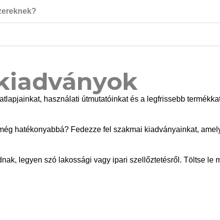
szereknek?
kiadványok
datlapjainkat, használati útmutatóinkat és a legfrissebb termé
ét még hatékonyabbá? Fedezze fel szakmai kiadványainkat, amel
, legyen szó lakossági vagy ipari szellőztetésről. Töltse le m