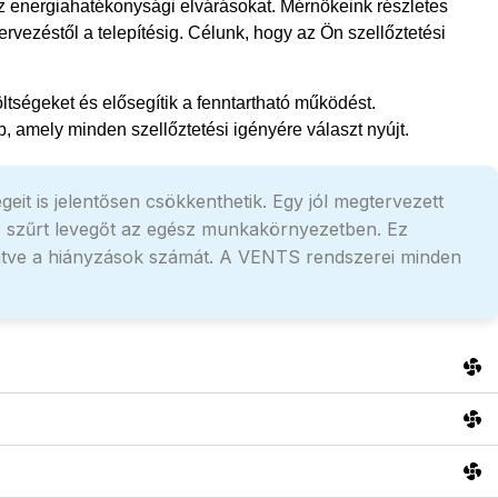
az energiahatékonysági elvárásokat. Mérnökeink részletes
vezéstől a telepítésig. Célunk, hogy az Ön szellőztetési
ltségeket és elősegítik a fenntartható működést.
 amely minden szellőztetési igényére választ nyújt.
it is jelentősen csökkenthetik. Egy jól megtervezett
ss, szűrt levegőt az egész munkakörnyezetben. Ez
entve a hiányzások számát. A VENTS rendszerei minden