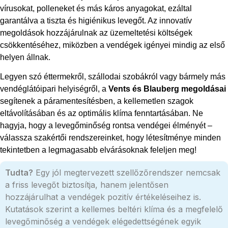
vírusokat, polleneket és más káros anyagokat, ezáltal
garantálva a tiszta és higiénikus levegőt. Az innovatív
megoldások hozzájárulnak az üzemeltetési költségek
csökkentéséhez, miközben a vendégek igényei mindig az első
helyen állnak.
Legyen szó éttermekről, szállodai szobákról vagy bármely más
vendéglátóipari helyiségről, a
Vents és Blauberg megoldásai
segítenek a páramentesítésben, a kellemetlen szagok
eltávolításában és az optimális klíma fenntartásában. Ne
hagyja, hogy a levegőminőség rontsa vendégei élményét –
válassza szakértői rendszereinket, hogy létesítménye minden
tekintetben a legmagasabb elvárásoknak feleljen meg!
Tudta?
Egy jól megtervezett szellőzőrendszer nemcsak
a friss levegőt biztosítja, hanem jelentősen
hozzájárulhat a vendégek pozitív értékeléseihez is.
Kutatások szerint a kellemes beltéri klíma és a megfelelő
levegőminőség a vendégek elégedettségének egyik