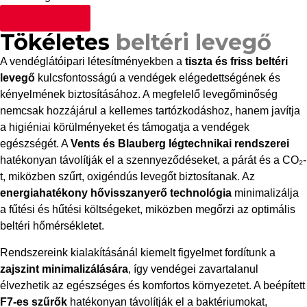
Ajánlatkérés
Tökéletes
beltéri levegő
A vendéglátóipari létesítményekben a
tiszta és friss beltéri
levegő
kulcsfontosságú a vendégek elégedettségének és
kényelmének biztosításához. A megfelelő levegőminőség
nemcsak hozzájárul a kellemes tartózkodáshoz, hanem javítja
a higiéniai körülményeket és támogatja a vendégek
egészségét. A
Vents és Blauberg légtechnikai rendszerei
hatékonyan távolítják el a szennyeződéseket, a párát és a CO₂-
t, miközben szűrt, oxigéndús levegőt biztosítanak. Az
energiahatékony hővisszanyerő technológia
minimalizálja
a fűtési és hűtési költségeket, miközben megőrzi az optimális
beltéri hőmérsékletet.
Rendszereink kialakításánál kiemelt figyelmet fordítunk a
zajszint minimalizálására
, így vendégei zavartalanul
élvezhetik az egészséges és komfortos környezetet. A beépített
F7-es szűrők
hatékonyan távolítják el a baktériumokat,