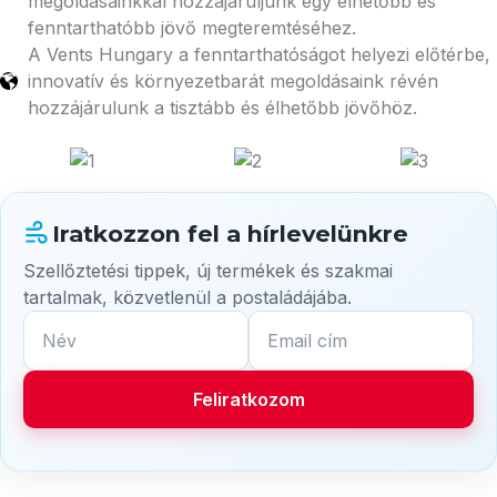
megoldásainkkal hozzájáruljunk egy élhetőbb és
fenntarthatóbb jövő megteremtéséhez.
A Vents Hungary a fenntarthatóságot helyezi előtérbe,
innovatív és környezetbarát megoldásaink révén
hozzájárulunk a tisztább és élhetőbb jövőhöz.
Iratkozzon fel a hírlevelünkre
Szellőztetési tippek, új termékek és szakmai
tartalmak, közvetlenül a postaládájába.
Név
Email cím
Feliratkozom