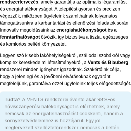
rendszertervezés
, amely garantálja az optimális légáramlást
és energiahatékonyságot. A telepítést gyorsan és precízen
végezzük, miközben ügyfeleink számíthatnak folyamatos
támogatásunkra a karbantartási és ellenőrzési feladatok során.
Innovatív megoldásaink az
energiahatékonyságot és a
fenntarthatóságot
ötvözik, így biztosítva a tiszta, egészséges
és komfortos beltéri környezetet.
Legyen szó kisebb lakóhelyiségekről, szállodai szobákról vagy
komplex kereskedelmi létesítményekről, a
Vents és Blauberg
rendszerei minden igényhez igazodnak. Szakértőink célja,
hogy a jelenlegi és a jövőbeni elvárásoknak egyaránt
megfeleljünk, garantálva ezzel ügyfeleink teljes elégedettségét.
Tudta?
A VENTS rendszerei évente akár 98%-os
hővisszanyerési hatékonyságot is elérhetnek, amely
nemcsak az energiafelhasználást csökkenti, hanem a
környezetvédelemhez is hozzájárul. Egy jól
megtervezett szellőztetőrendszer nemcsak a beltéri