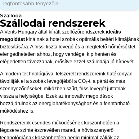
legfontosabb tényezője.
Szálloda
Szállodai rendszerek
A Vents Hungary által kínált szellőzőrendszerek
ideális
megoldást
kínálnak a hotel szobák optimális beltéri klímájának
biztosítására. A friss, tiszta levegő és a megfelelő hőmérséklet
elengedhetetlen ahhoz, hogy vendégei kipihenten és
elégedetten távozzanak, erősítve ezzel szállodája jó hírnevét.
A modern technológiával felszerelt rendszereink hatékonyan
távolítják el a szobák levegőjéből a CO₂-t, a párát és más
szennyeződéseket, miközben szűrt, friss levegőt juttatnak
vissza a helyiségbe. Ezek az innovatív megoldások
hozzájárulnak az energiahatékonysághoz és a fenntartható
működéshez is.
Rendszereink csendes működésének köszönhetően a
légcsere szinte észrevétlen marad, a hővisszanyerő
technológiának köszönhetően pedig minimalizálják az