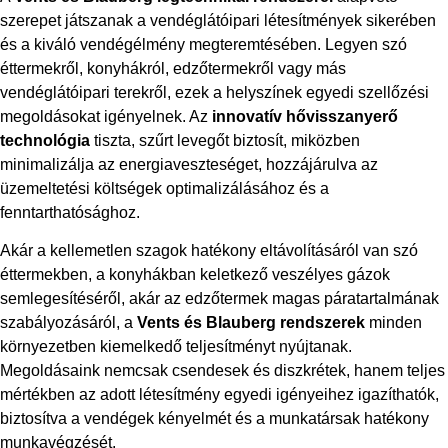
szerepet játszanak a vendéglátóipari létesítmények sikerében
és a kiváló vendégélmény megteremtésében. Legyen szó
éttermekről, konyhákról, edzőtermekről vagy más
vendéglátóipari terekről, ezek a helyszínek egyedi szellőzési
megoldásokat igényelnek. Az
innovatív hővisszanyerő
technológia
tiszta, szűrt levegőt biztosít, miközben
minimalizálja az energiaveszteséget, hozzájárulva az
üzemeltetési költségek optimalizálásához és a
fenntarthatósághoz.
Akár a kellemetlen szagok hatékony eltávolításáról van szó
éttermekben, a konyhákban keletkező veszélyes gázok
semlegesítéséről, akár az edzőtermek magas páratartalmának
szabályozásáról, a
Vents és Blauberg rendszerek
minden
környezetben kiemelkedő teljesítményt nyújtanak.
Megoldásaink nemcsak csendesek és diszkrétek, hanem teljes
mértékben az adott létesítmény egyedi igényeihez igazíthatók,
biztosítva a vendégek kényelmét és a munkatársak hatékony
munkavégzését.