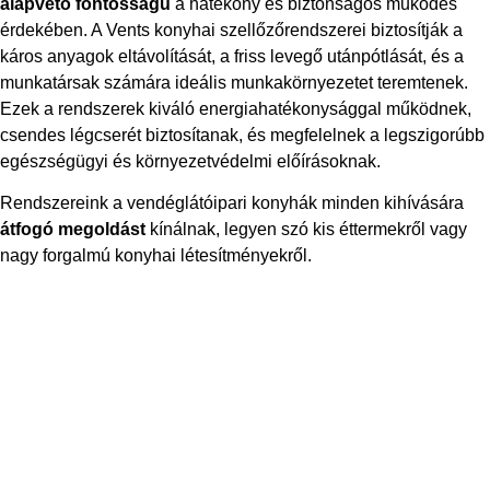
alapvető fontosságú
a hatékony és biztonságos működés
érdekében. A Vents konyhai szellőzőrendszerei biztosítják a
káros anyagok eltávolítását, a friss levegő utánpótlását, és a
munkatársak számára ideális munkakörnyezetet teremtenek.
Ezek a rendszerek kiváló energiahatékonysággal működnek,
csendes légcserét biztosítanak, és megfelelnek a legszigorúbb
egészségügyi és környezetvédelmi előírásoknak.
Rendszereink a vendéglátóipari konyhák minden kihívására
átfogó megoldást
kínálnak, legyen szó kis éttermekről vagy
nagy forgalmú konyhai létesítményekről.