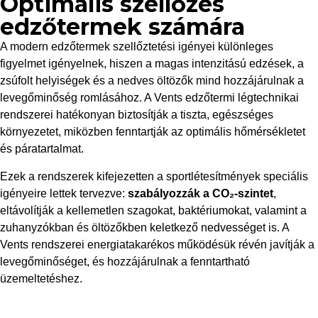
Optimális szellőzés
edzőtermek számára
A modern edzőtermek szellőztetési igényei különleges
figyelmet igényelnek, hiszen a magas intenzitású edzések, a
zsúfolt helyiségek és a nedves öltözők mind hozzájárulnak a
levegőminőség romlásához. A Vents edzőtermi légtechnikai
rendszerei hatékonyan biztosítják a tiszta, egészséges
környezetet, miközben fenntartják az optimális hőmérsékletet
és páratartalmat.
Ezek a rendszerek kifejezetten a sportlétesítmények speciális
igényeire lettek tervezve:
szabályozzák a CO₂-szintet
,
eltávolítják a kellemetlen szagokat, baktériumokat, valamint a
zuhanyzókban és öltözőkben keletkező nedvességet is. A
Vents rendszerei energiatakarékos működésük révén javítják a
levegőminőséget, és hozzájárulnak a fenntartható
üzemeltetéshez.