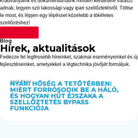
Kiadványaink és dokumentumaink minden kérdésére választ
adnak, legyen szó lakossági vagy ipari szellőztetésről. Töltse
le most, és lépjen egy lépéssel közelebb a tökéletes
szellőzéshez!
Támogatás
Blog
Hírek, aktualitások
Fedezze fel legfrissebb híreinket, szakmai eseményeinket és új
fejlesztéseinket, amelyekkel a légtechnika jövőjét formáljuk.
2026.06.04.
NYÁRI HŐSÉG A TETŐTÉRBEN:
MIÉRT FORRÓSODIK BE A HÁLÓ,
ÉS HOGYAN HŰT ÉJSZAKA A
SZELLŐZTETÉS BYPASS
FUNKCIÓJA