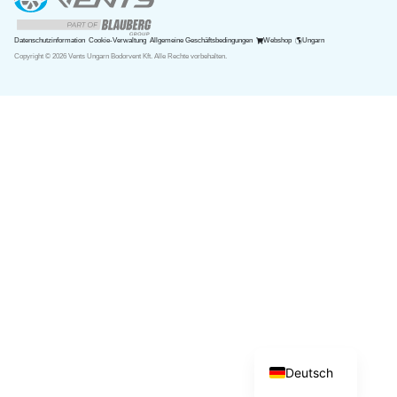
Datenschutzinformation
Cookie-Verwaltung
Allgemeine Geschäftsbedingungen
Webshop
Ungarn
Copyright © 2026 Vents Ungarn Bodorvent Kft. Alle Rechte vorbehalten.
Română
English
Magyar
Deutsch