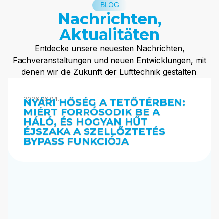
BLOG
Nachrichten,
Aktualitäten
Entdecke unsere neuesten Nachrichten,
Fachveranstaltungen und neuen Entwicklungen, mit
denen wir die Zukunft der Lufttechnik gestalten.
2026.06.04.
NYÁRI HŐSÉG A TETŐTÉRBEN:
MIÉRT FORRÓSODIK BE A
HÁLÓ, ÉS HOGYAN HŰT
ÉJSZAKA A SZELLŐZTETÉS
BYPASS FUNKCIÓJA