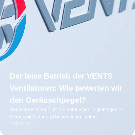
Der leise Betrieb der VENTS
Ventilatoren: Wie bewerten wir
den Geräuschpegel?
Der Geräuschpegel ist ein natürlicher Begleiter jedes
Geräts mit Motor und beweglichen Teilen.
2025.01.13.