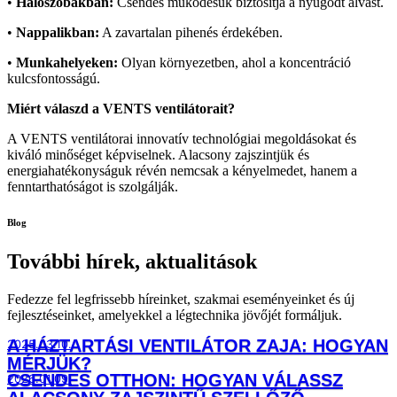
•
Hálószobákban:
Csendes működésük biztosítja a nyugodt alvást.
•
Nappalikban:
A zavartalan pihenés érdekében.
•
Munkahelyeken:
Olyan környezetben, ahol a koncentráció
kulcsfontosságú.
Miért válaszd a VENTS ventilátorait?
A VENTS ventilátorai innovatív technológiai megoldásokat és
kiváló minőséget képviselnek. Alacsony zajszintjük és
energiahatékonyságuk révén nemcsak a kényelmedet, hanem a
fenntarthatóságot is szolgálják.
Blog
További hírek, aktualitások
Fedezze fel legfrissebb híreinket, szakmai eseményeinket és új
fejlesztéseinket, amelyekkel a légtechnika jövőjét formáljuk.
A HÁZTARTÁSI VENTILÁTOR ZAJA: HOGYAN
2025.03.10.
MÉRJÜK?
CSENDES OTTHON: HOGYAN VÁLASSZ
2026.01.09.