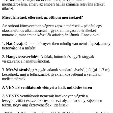
meghatározásra, amely az emberi hallás számára releváns értéket
tükrözi.
Miért lehetnek eltérések az otthoni méréseknél?
Az otthoni környezetben végzett zajszintmérések – például egy
okostelefonos alkalmazással – gyakran magasabb értékeket
mutatnak, mint amit a készülék adatlapján látunk. Ennek okai:
1.
Háttérzaj:
Otthoni környezetben mindig van némi alapzaj, amely
befolyásolja a mérést.
2.
Hangvisszaverődés:
A falak, bútorok és egyéb tárgyak
visszaverik a hanghullámokat.
3.
Mérési távolság:
A gyári adatok standard távolságból (pl. 1-3 m)
készülnek, míg a felhasználók gyakran közvetlenül a ventilátor
mellett mérnek.
A VENTS ventilátorok előnyei a halk működés terén
A VENTS ventilátorok nemcsak hatékonyan végzik a
levegőtisztítást és szellőztetést, de ezt olyan alacsony zajszinten
teszik, hogy alig észrevehetőek. Ideálisak: