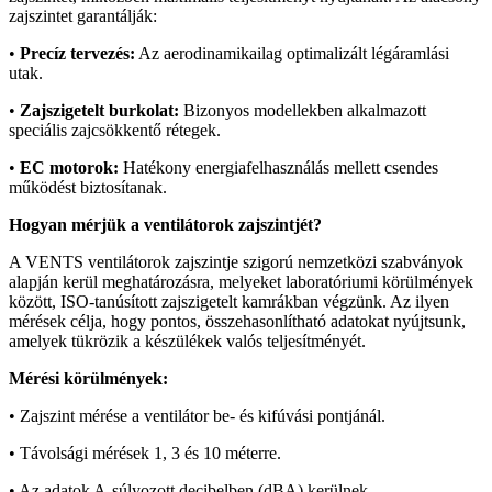
zajszintet garantálják:
•
Precíz tervezés:
Az aerodinamikailag optimalizált légáramlási
utak.
•
Zajszigetelt burkolat:
Bizonyos modellekben alkalmazott
speciális zajcsökkentő rétegek.
•
EC motorok:
Hatékony energiafelhasználás mellett csendes
működést biztosítanak.
Hogyan mérjük a ventilátorok zajszintjét?
A VENTS ventilátorok zajszintje szigorú nemzetközi szabványok
alapján kerül meghatározásra, melyeket laboratóriumi körülmények
között, ISO-tanúsított zajszigetelt kamrákban végzünk. Az ilyen
mérések célja, hogy pontos, összehasonlítható adatokat nyújtsunk,
amelyek tükrözik a készülékek valós teljesítményét.
Mérési körülmények:
• Zajszint mérése a ventilátor be- és kifúvási pontjánál.
• Távolsági mérések 1, 3 és 10 méterre.
• Az adatok A-súlyozott decibelben (dBA) kerülnek