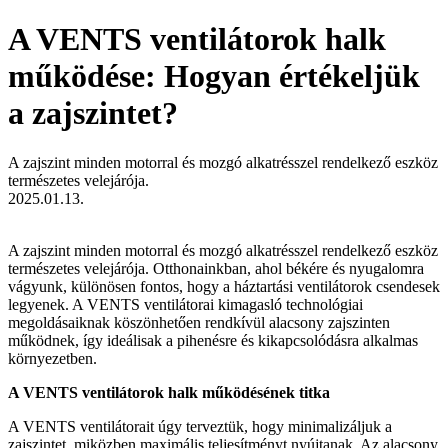
A VENTS ventilátorok halk
működése: Hogyan értékeljük
a zajszintet?
A zajszint minden motorral és mozgó alkatrésszel rendelkező eszköz
természetes velejárója.
2025.01.13.
A zajszint minden motorral és mozgó alkatrésszel rendelkező eszköz
természetes velejárója. Otthonainkban, ahol békére és nyugalomra
vágyunk, különösen fontos, hogy a háztartási ventilátorok csendesek
legyenek. A VENTS ventilátorai kimagasló technológiai
megoldásaiknak köszönhetően rendkívül alacsony zajszinten
működnek, így ideálisak a pihenésre és kikapcsolódásra alkalmas
környezetben.
A VENTS ventilátorok halk működésének titka
A VENTS ventilátorait úgy terveztük, hogy minimalizáljuk a
zajszintet, miközben maximális teljesítményt nyújtanak. Az alacsony