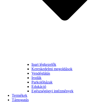
Ipari légkezelők
Kereskedelmi megoldások
Vendéglátás
Irodák
Parkolóházak
Edukáció
Egészségügyi intézmények
Termékek
Támogatás