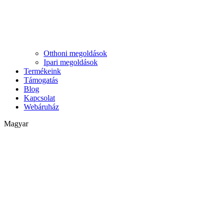
Otthoni megoldások
Ipari megoldások
Termékeink
Támogatás
Blog
Kapcsolat
Webáruház
Magyar