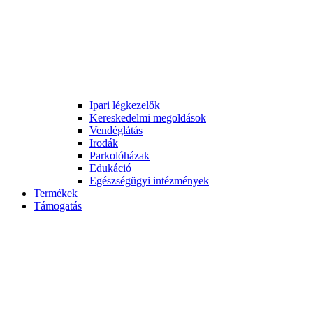
Ipari légkezelők
Kereskedelmi megoldások
Vendéglátás
Irodák
Parkolóházak
Edukáció
Egészségügyi intézmények
Termékek
Támogatás