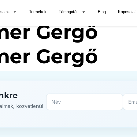
er Gergő
saink
Termékek
Támogatás
Blog
Kapcsolat
er Gergő
er Gergő
ünkre
Név
Email cím
talmak, közvetlenül