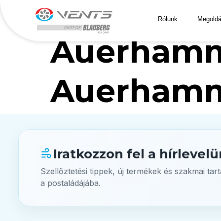
Auerhamm
Rólunk
Megoldá
Auerhamm
Auerhamm
Iratkozzon fel a hírlevel
Szellőztetési tippek, új termékek és szakmai tar
a postaládájába.