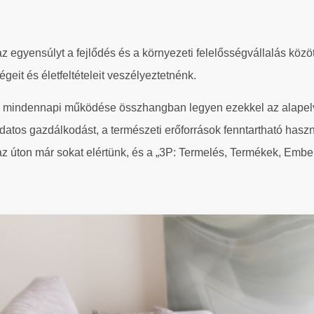
egyensúlyt a fejlődés és a környezeti felelősségvállalás között.
geit és életfeltételeit veszélyeztetnénk.
ogy mindennapi működése összhangban legyen ezekkel az alapel
udatos gazdálkodást, a természeti erőforrások fenntartható haszn
az úton már sokat elértünk, és a „3P: Termelés, Termékek, Embe