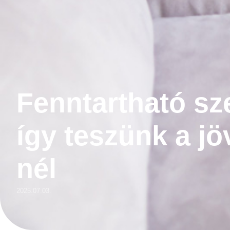
Fenntartható sze
így teszünk a jö
nél
2025.07.03.