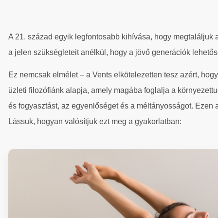
A 21. század egyik legfontosabb kihívása, hogy megtaláljuk az 
a jelen szükségleteit anélkül, hogy a jövő generációk lehetősé
Ez nemcsak elmélet – a Vents elkötelezetten tesz azért, h
üzleti filozófiánk alapja, amely magába foglalja a környezett
és fogyasztást, az egyenlőséget és a méltányosságot. Ezen 
Lássuk, hogyan valósítjuk ezt meg a gyakorlatban: