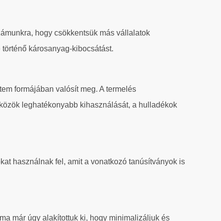
i számunkra, hogy csökkentsük más vállalatok
e történő károsanyag-kibocsátást.
tem formájában valósít meg. A termelés
szközök leghatékonyabb kihasználását, a hulladékok
kat használnak fel, amit a vonatkozó tanúsítványok is
a már úgy alakítottuk ki, hogy minimalizáljuk és