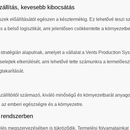
szállítás, kevesebb kibocsátás
trészek előállításától egészen a késztermékig. Ez lehetővé tesz
s a belső logisztikát, ami jelentősen csökkentette a környezetb
tratégián alapulnak, amelyet a vállalat a Vents Production Sys
s selejtek elkerülését, ami lehetővé tette számunkra a termelőe
takarítását.
zállítóitól származó, kiváló minőségű és környezetbarát anyago
 az emberi egészségre és a környezetre.
t rendszerben
elés megszervezésében is tükröződik. Termelési folyamatainkat m