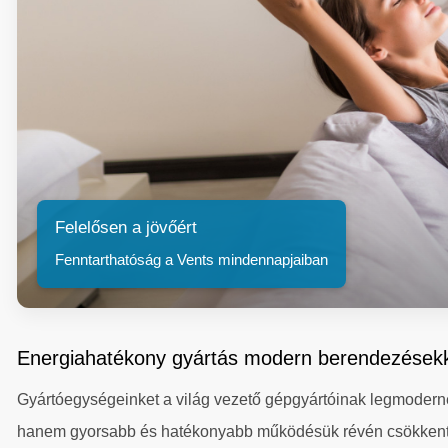
Felelősen a jövőért
Fenntarthatóság a Vents mindennapjaiban
Energiahatékony gyártás modern berendezések
Gyártóegységeinket a világ vezető gépgyártóinak legmodern
hanem gyorsabb és hatékonyabb működésük révén csökkentik az