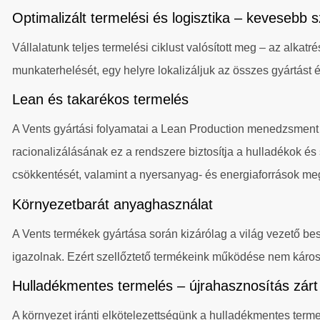
Optimalizált termelési és logisztika – kevesebb 
Vállalatunk teljes termelési ciklust valósított meg – az alka
munkaterhelését, egy helyre lokalizáljuk az összes gyártást é
Lean és takarékos termelés
A Vents gyártási folyamatai a Lean Production menedzsment s
racionalizálásának ez a rendszere biztosítja a hulladékok é
csökkentését, valamint a nyersanyag- és energiaforrások meg
Környezetbarát anyaghasználat
A Vents termékek gyártása során kizárólag a világ vezető bes
igazolnak. Ezért szellőztető termékeink működése nem káros
Hulladékmentes termelés – újrahasznosítás zár
A környezet iránti elkötelezettségünk a hulladékmentes term