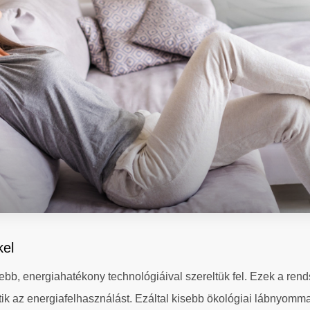
kel
ebb, energiahatékony technológiáival szereltük fel. Ezek a re
 energiafelhasználást. Ezáltal kisebb ökológiai lábnyommal tu