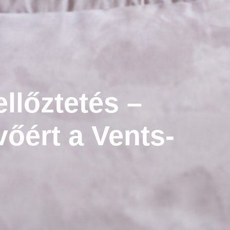
llőztetés –
vőért a Vents-